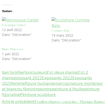
Similaire
Veronique Clanet
Corinne Baty
12 avril 2022
Dans "Décoration"
19 mars 2022
Dans "Décoration"
Marc Platevoet
1 juin 2022
Dans "Décoration"
ben brotherton
couleur
d'ici deux mains
d'ici 2
mains
exposant 2022
Exposants 2022
Exposants
2023
femme
figure humaine
marciac
nature morte
noir
et blanc
nu féminin
peintre
peinture à lhuile
peinture
figurative
Peinture sculpture
Navigation
Textiles chanvre coton bio – Floriane Rosset
Article précédent