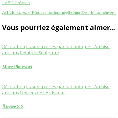
d'article
– SIYA Création
Bijoux céramique argile émaillée – Maya Talavera
Article suivant
Vous pourriez également aimer...
Décoration
Ils sont passés par la boutique... Archive
artisans
Peinture Sculpture
Marc Platevoet
Décoration
Ils sont passés par la boutique... Archive
artisans
Univers de l'Artisanat
Ätelier 3-2