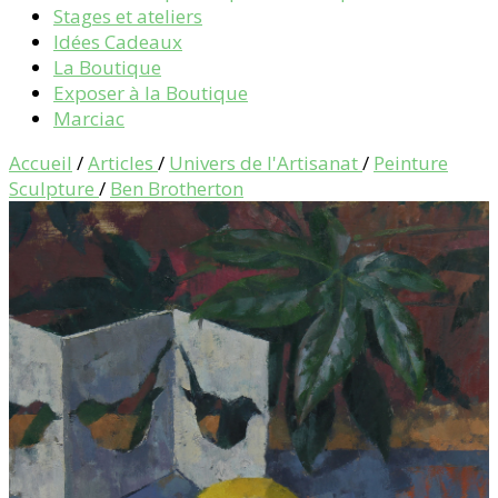
Stages et ateliers
Idées Cadeaux
La Boutique
Exposer à la Boutique
Marciac
Accueil
/
Articles
/
Univers de l'Artisanat
/
Peinture
Sculpture
/
Ben Brotherton