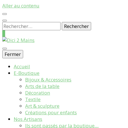
Aller au contenu
Rechercher :
0
Galerie Boutique des Métiers d’Art
Fermer
Dici 2 Mains
Accueil
E-Boutique
Bijoux & Accessoires
Arts de la table
Décoration
Textile
Art & sculpture
Créations pour enfants
Nos Artisans
Ils sont passés par la boutique…