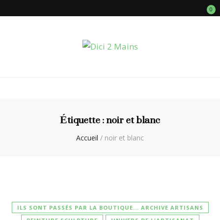
0
Dici 2 Mains
Galerie Boutique des Métiers d’Art
Étiquette :
noir et blanc
Accueil
/
noir et blanc
ILS SONT PASSÉS PAR LA BOUTIQUE... ARCHIVE ARTISANS