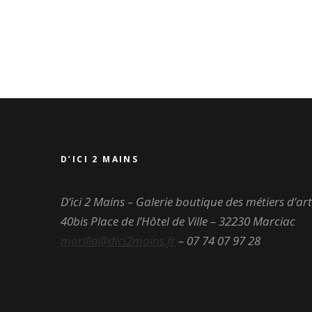
D’ICI 2 MAINS
D’ici 2 Mains – Galerie boutique des métiers d’art
40bis Place de l’Hôtel de Ville – 32230 Marciac
marilia@dici2mains.fr
– 07 74 07 97 28