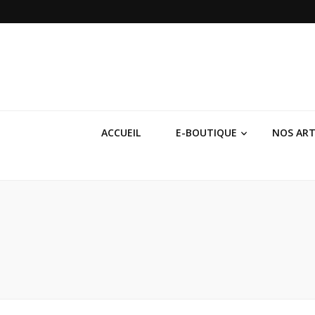
Dici 2 Mains
Galerie Boutique des Métiers d’Art
ACCUEIL
E-BOUTIQUE
NOS ART