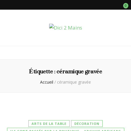
0
Dici 2 Mains
Galerie Boutique des Métiers d’Art
Étiquette :
céramique gravée
Accueil
/
céramique gravée
ARTS DE LA TABLE
DÉCORATION