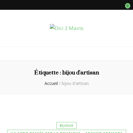
0
Dici 2 Mains
Galerie Boutique des Métiers d’Art
Étiquette :
bijou d'artisan
Accueil
/
bijou d'artisan
BIJOUX