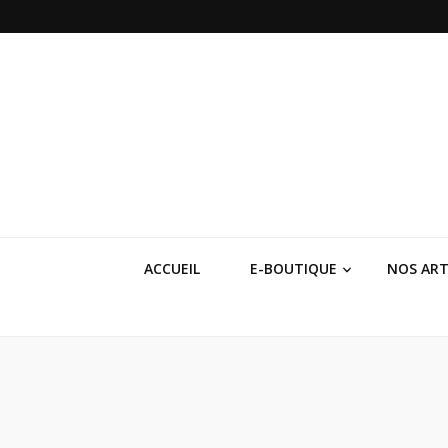
Dici 2 Mains
Galerie Boutique des Métiers d’Art
ACCUEIL
E-BOUTIQUE
NOS ART