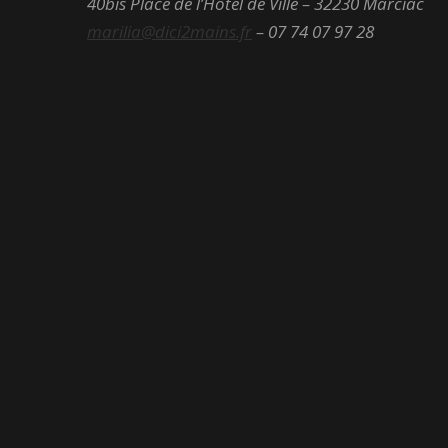
40bis Place de l’Hôtel de Ville – 32230 Marciac
marilia@dici2mains.fr
– 07 74 07 97 28