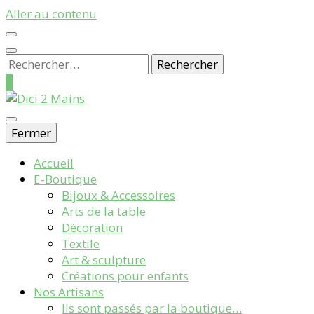
Aller au contenu
Rechercher :
0
Galerie Boutique des Métiers d’Art
Fermer
Dici 2 Mains
Accueil
E-Boutique
Bijoux & Accessoires
Arts de la table
Décoration
Textile
Art & sculpture
Créations pour enfants
Nos Artisans
Ils sont passés par la boutique…