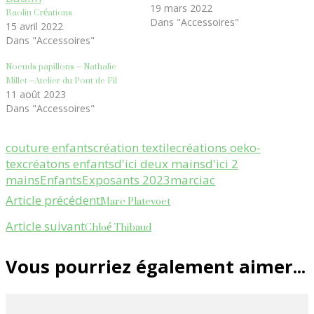
Baolin Créations
19 mars 2022
Dans "Accessoires"
15 avril 2022
Dans "Accessoires"
Noeuds papillons – Nathalie
Millet –Atelier du Pont de Fil
11 août 2023
Dans "Accessoires"
couture enfants
création textile
créations oeko-
tex
créatons enfants
d'ici deux mains
d'ici 2
mains
Enfants
Exposants 2023
marciac
Navigation
Marc Platevoet
Article précédent
d'article
Chloé Thibaud
Article suivant
Vous pourriez également aimer...