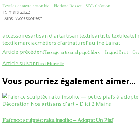
Textiles chanvre coton bio – Floriane Rosset – SIYA Création
19 mars 2022
Dans "Accessoires"
accessoires
artisan d'art
artisan textile
artiste textile
ateli
textile
marciac
métiers d'art
nature
Pauline Lairat
Navigation
Tissage artisanal piqué libre – Ingrid Bret – Gra
Article précédent
d'article
Just Murielle
Article suivant
Vous pourriez également aimer...
Décoration
Nos artisans d'art – D'ici 2 Mains
Faïence sculptée raku insolite – Adopte Un Piaf