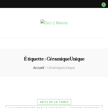
0
Dici 2 Mains
Galerie Boutique des Métiers d’Art
Étiquette :
CéramiqueUnique
Accueil
/
CéramiqueUnique
ARTS DE LA TABLE